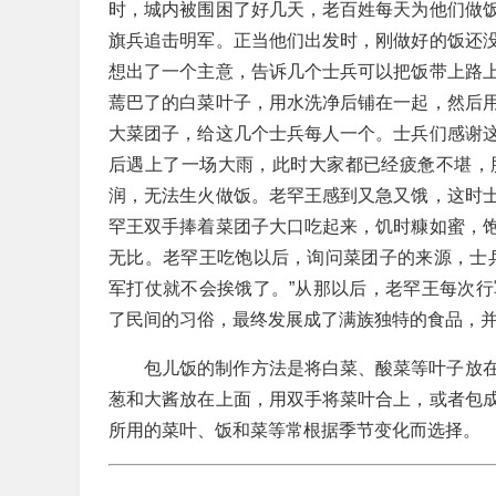
时，城内被围困了好几天，老百姓每天为他们做
旗兵追击明军。正当他们出发时，刚做好的饭还
想出了一个主意，告诉几个士兵可以把饭带上路
蔫巴了的白菜叶子，用水洗净后铺在一起，然后
大菜团子，给这几个士兵每人一个。士兵们感谢
后遇上了一场大雨，此时大家都已经疲惫不堪，
润，无法生火做饭。老罕王感到又急又饿，这时
罕王双手捧着菜团子大口吃起来，饥时糠如蜜，
无比。老罕王吃饱以后，询问菜团子的来源，士
军打仗就不会挨饿了。”从那以后，老罕王每次
了民间的习俗，最终发展成了满族独特的食品，
包儿饭的制作方法是将白菜、酸菜等叶子放
葱和大酱放在上面，用双手将菜叶合上，或者包
所用的菜叶、饭和菜等常根据季节变化而选择。