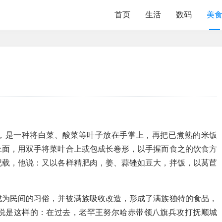
首页
生活
数码
美
，是一种将白菜、酸菜等叶子放在手掌上，再把已煮熟的米饭
上面，用双手将菜叶合上或包成长卷形，以手握而食之的饮食方
记载，他说：又以各样精肥肉，姜、蒜锉如豆大，拌饭，以莴苣
成为民间的习俗，并被满族吸收改造，形成了满族独特的食品，
说是这样的：在过去，老罕王努尔哈赤带领八旗兵攻打抚顺城