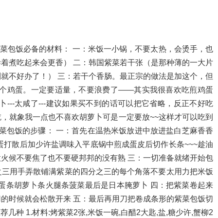
紫菜包饭必备的材料： 一：米饭一小锅，不要太热，会烫手，也
着煮吃起来会更香） 二：韩国紫菜若干张（是那种薄的一大片
就不好办了！） 三：若干个香肠。最正宗的做法是加这个，但
干个鸡蛋。一定要适量，不要浪费了——其实我很喜欢吃煎鸡蛋
---太咸了---建议如果买不到的话可以把它省略，反正不好吃
，就象我一点也不喜欢胡萝卜可是一定要放~~这样才可以吃到
紫菜包饭的步骤： 一：首先在温热米饭放进中放进盐白芝麻香香
蛋打散后加少许盐调味入平底锅中煎成蛋皮后切作长条~~~趁油
火候不要焦了也不要硬邦邦的没有熟 三：一切准备就绪开始包
之三用手弄散铺满紫菜的四分之三的每个角落不要太用力把米饭
鸡蛋条胡萝卜条火腿条菠菜最后是日本腌萝卜 四：把紫菜卷起来
的时候就会松散开来 五：最后再用刀把卷成条形的紫菜包饭切
几种 1.材料:烤紫菜2张,米饭一碗,白醋2大匙,盐,糖少许,蟹柳2