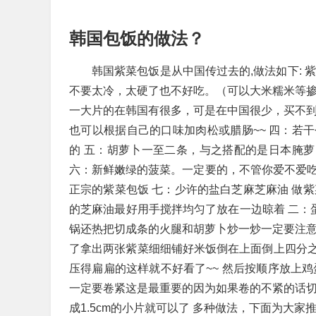
韩国包饭的做法？
韩国紫菜包饭是从中国传过去的,做法如下: 
不要太冷，太硬了也不好吃。（可以大米糯米等掺
一大片的在韩国有很多，可是在中国很少，买不到
也可以根据自己的口味加肉松或腊肠~~ 四：若
的 五：胡萝卜一至二条，与之搭配的是日本腌萝卜
六：新鲜嫩绿的菠菜。一定要的，不管你爱不爱吃
正宗的紫菜包饭 七：少许的盐白芝麻芝麻油 做
的芝麻油最好用手搅拌均匀了放在一边晾着 二：
锅还热把切成条的火腿和胡萝卜炒一炒一定要注意
了拿出两张紫菜细细铺好米饭倒在上面倒上四分
压得扁扁的这样就不好看了~~ 然后按顺序放上
一定要卷紧这是最重要的因为如果卷的不紧的话切
成1.5cm的小片就可以了 多种做法，下面为大家推荐