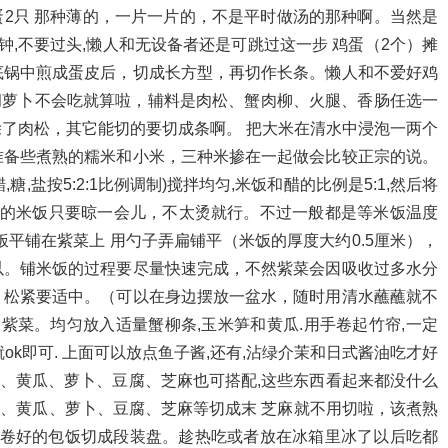
肠 鸡蛋2只 那种薄的，一片一片的，不是平时做汤的那种啊。当然是
,不要过头,懒人和无设备者还是可跳过这一步 鸡蛋（2个）摊
底锅中煎成蛋皮后，切成长方型，再切作长条。懒人和不爱好鸡
胡萝卜不会吃就算啦，辅料是肉松、蟹肉柳、火腿、香肠任选一
了肉松，其它能切的要切成条啊。 把大米在清水中浸泡一两个
准备些煮熟的糯米和小米，三种米掺在一起做会比较正宗的说。
糖,盐按5:2:1比例调制)搅拌均匀,米饭和醋的比例是5:1,然后将
就包的米饭只要晾一会儿，不太烫就行。不过一般都是等米饭温度
平铺在紫菜上 用勺子弄扁铺平（米饭的厚度大约0.5厘米），
以。铺米饭的过程要尽量快速完成，不然紫菜会因吸收过多水分
，松紧要适中。（可以在身边摆放一盆水，随时用清水蘸蘸就不
紫菜。均匀放入适量蟹柳条,玉米笋和黄瓜.用手卷起竹帘,一定
就ok即可. 上面可以放点鱼子酱,还有,沾绿介茉和日式酱油吃才好
肠、黄瓜、萝卜、豆腐、芝麻也可搭配,这些东西看起来都没什么
香肠、黄瓜、萝卜、豆腐、芝麻等切成末 芝麻就不用切啦，该煮熟
把卷好的包饭切成段装盘。趁热吃或者放在冰箱里冰了以后吃都