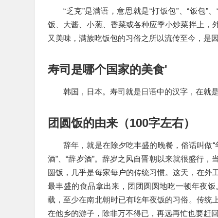
“乏克”是满语，意思就是“打饭包”、“饭包
饭、大酱、小葱、香菜或各种应季小炒菜拌上，
又美味，满族吃饭包的习俗之所以流传至今，是
寿司是哪个国家的美食'
韩国，日本。寿司就是日语中的汉字，在就是
团圆饭的由来（100字左右）
辞年，就是在除夕吃丰盛的晚餐，俗话叫做“年夜
酒”、“辞岁酒”。辞岁之风自晋朝以来就很盛行
圆饭，几乎是每家每户的传统习惯。这天，在外
最丰盛的食品拿出来，团团圆圆地吃一顿年夜饭
载，至少在南北朝时已有吃年夜饭的习俗。传统
在他乡的游子，除非万不得已，再远再忙也要赶