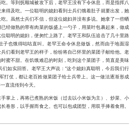
饭吃。等到抚顺城被攻下后，老罕王没有下令休息，而是指挥八
没来得及吃。一位聪明的媳妇看到士兵们饿着肚子就要出发，她
上吃。虽然士兵们不信，但这位媳妇并没有多说。她拿了一些晒
用已经做熟的带有肉菜的饭盛上一勺子，用菜叶包裹起来，做成
这位聪明的媳妇，便匆忙上路了。老罕王和队伍追击了几十里路
肚子也饿得咕咕直叫。老罕王命令休息做饭，然而由于地面湿
士兵们看到老罕王的样子，纷纷将自己怀里的菜团子献给他。老
饱时蜜不甜。在饥饿难忍的时刻，吃到这个菜团子，简直是美味
兵们如实回答。老罕王大声说：“这个媳妇真聪明，今后我们行
行军打仗，都让老百姓做菜团子给士兵带上。这一做法逐渐形成
并一直流传到今天。
在手掌上，再将已煮熟的米饭（过去以小米饭为主）、炒菜、小
成长卷形，以手握而食之。也可以包成团型，用双手捧着食用。