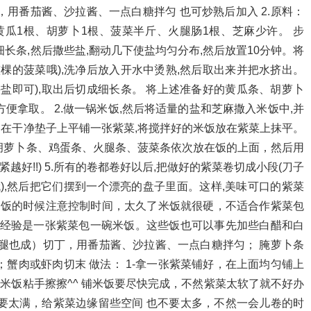
用番茄酱、沙拉酱、一点白糖拌匀 也可炒熟后加入 2.原料：
瓜1根、胡萝卜1根、菠菜半斤、火腿肠1根、芝麻少许。 步
细长条,然后撒些盐,翻动几下使盐均匀分布,然后放置10分钟。将
棵的菠菜哦),洗净后放入开水中烫熟,然后取出来并把水挤出。
盐即可),取出后切成细长条。 将上述准备好的黄瓜条、胡萝卜
便拿取。 2.做一锅米饭,然后将适量的盐和芝麻撒入米饭中,并
 3.在干净垫子上平铺一张紫菜,将搅拌好的米饭放在紫菜上抹平。
瓜条、胡萝卜条、鸡蛋条、火腿条、菠菜条依次放在饭的上面，然后用
越好!!) 5.所有的卷都卷好以后,把做好的紫菜卷切成小段(刀子
),然后把它们摆到一个漂亮的盘子里面。这样,美味可口的紫菜
，蒸米饭的时候注意控制时间，太久了米饭就很硬，不适合作紫菜包
的经验是一张紫菜包一碗米饭。这些饭也可以事先加些白醋和白
火腿也成）切丁，用番茄酱、沙拉酱、一点白糖拌匀； 腌萝卜条
蟹肉或虾肉切末 做法： 1-拿一张紫菜铺好，在上面均匀铺上
米饭粘手擦擦^^ 铺米饭要尽快完成，不然紫菜太软了就不好办
时不要太满，给紫菜边缘留些空间 也不要太多，不然一会儿卷的时