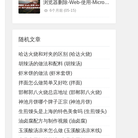
浏览器删除-Web-使用-Microsoft-账户 (浏览器删除的视频怎么找回)
6个月前
(05-15)
随机文章
哈达火烧和对夹的区别 (哈达火烧)
胡辣汤的做法和配料 (胡辣汤)
虾米饼的做法 (虾米套饼)
拌面怎么做简单又好吃 (拌面)
邯郸郭八火烧总店地址 (邯郸郭八火烧)
神池月饼哪个牌子正宗 (神池月饼)
生煎馒头是上海的特色美食吗 (生煎馒头)
油卤腐配方与制作视频 (油卤腐)
玉溪酸汤凉米怎么做 (玉溪酸汤凉米线)