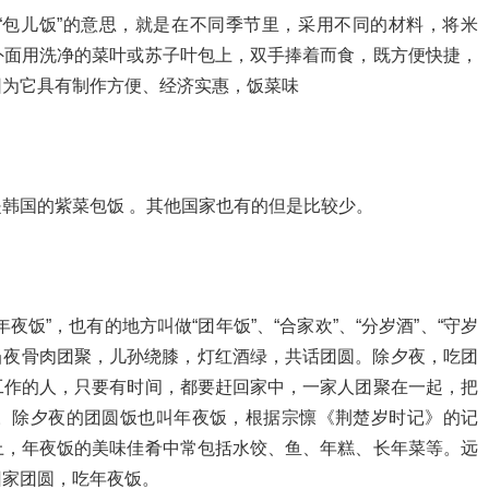
”、“包儿饭”的意思，就是在不同季节里，采用不同的材料，将米
外面用洗净的菜叶或苏子叶包上，双手捧着而食，既方便快捷，
因为它具有制作方便、经济实惠，饭菜味
韩国的紫菜包饭 。其他国家也有的但是比较少。
饭”，也有的地方叫做“团年饭”、“合家欢”、“分岁酒”、“守岁
，当夜骨肉团聚，儿孙绕膝，灯红酒绿，共话团圆。除夕夜，吃团
工作的人，只要有时间，都要赶回家中，一家人团聚在一起，把
。除夕夜的团圆饭也叫年夜饭，根据宗懔《荆楚岁时记》的记
上，年夜饭的美味佳肴中常包括水饺、鱼、年糕、长年菜等。远
回家团圆，吃年夜饭。