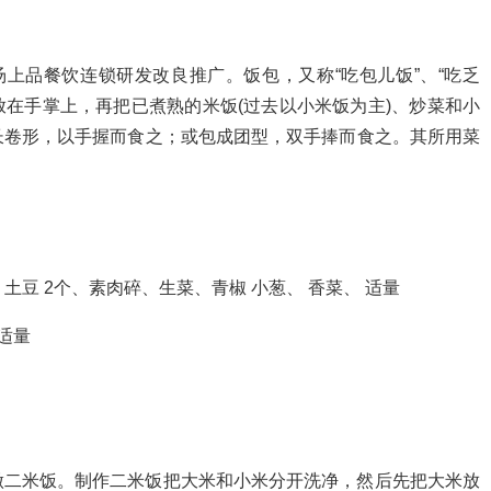
汤上品餐饮连锁研发改良推广。饭包，又称“吃包儿饭”、“吃乏
放在手掌上，再把已煮熟的米饭(过去以小米饭为主)、炒菜和小
长卷形，以手握而食之；或包成团型，双手捧而食之。其所用菜
，土豆 2个、素肉碎、生菜、青椒 小葱、 香菜、 适量
适量
做二米饭。制作二米饭把大米和小米分开洗净，然后先把大米放