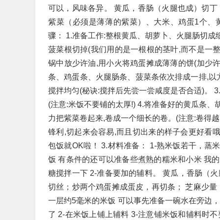
可以，风味各异。 黄瓜，香肠（火腿也成）切丁，
紫菜（必须是薄薄的紫菜）、大米、鸡蛋1个、黄
骤： 1.准备工作:整根黄瓜、胡萝卜、火腿肠切成
菠菜根切掉(我们用的是一根根的茎叶,而不是一整
锅中放少许油,用小火将鸡蛋摊成薄薄的饼(加少许
条、鸡蛋条、火腿肠条、菠菜条依次排成一排,以方
搅拌均匀(秘诀:搅拌后先尝一尝咸度是否合适)。
(注意:米饭不要铺的太厚!) 4.将准备好的黄
力把紫菜卷起来,卷成一个细长的卷。(注意:卷得越紧
锋利,切起来会容易,而且切出来的样子会更好看哦
包饭就OK啦！ 3.材料准备： 1-熟米饭若干
饭 有条件的还可以准备些煮熟的糯米和小米 我
糖搅拌一下 2-准备要加的辅料。 黄瓜，香肠（
切丝；炒两个鸡蛋摊成蛋皮，再切条； 芝麻少量；
一层约5毫米的米饭 可以事先准备一碗水在旁边，
了 2-在米饭上铺上辅料 3-注意铺米饭和辅料