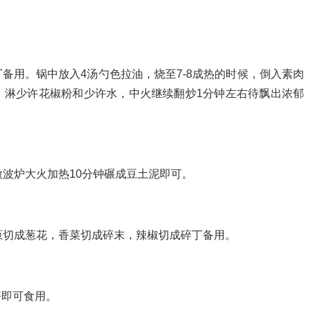
备用。锅中放入4汤勺色拉油，烧至7-8成热的时候，倒入素肉
，淋少许花椒粉和少许水，中火继续翻炒1分钟左右待飘出浓郁
微波炉大火加热10分钟碾成豆土泥即可。
葱切成葱花，香菜切成碎末，辣椒切成碎丁备用。
好即可食用。