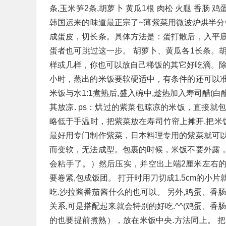
条,玉米笋2条,胡萝卜 黄瓜1根 肉松 火腿 香
韩国运来的味道最正宗了~薄紫菜用微波炉烘半分钟
成蛋皮，切长条。具体方法是：蛋打散后，入平
蛋者也可跳过这一步。 胡萝卜、黄瓜各1长条。
样或几样，你也可以放自己稀饭的其它好吃滴。除
小时，蒸出的米饭要软硬适中，有条件的还可以
米饭与水1:1煮熟后,盛入碗中,趁热加入寿司醋(白醋,
其放凉. ps：烘过的紫菜包晾凉的米饭，直接
略低于手温时，把紫菜放在寿司竹帘上摊开,把米饭
最好用专门制作紫菜，日本料理专用的紫菜就可
而变软，无法成型。包裹的时候，米饭不要外露
会粘手了。）然后压实，并空出上端2厘米左右的
要卷紧,包成饭团。 打开时用刀切成1.5cm的小片
吃.沙拉酱番茄酱什么的也可以。 另外,鸡蛋、香
关系,可是搭配起来就会特别的好吃.^^(鸡蛋、
的也要提前煮熟），放在米饭中央.方法同上。 