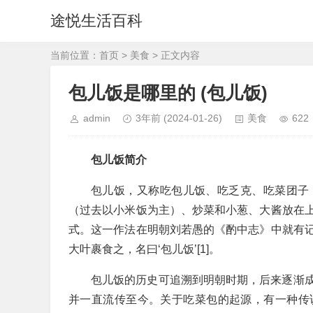
途悦生活百科
当前位置：
首页
>
美食
> 正文内容
包儿饭是哪里的 (包儿饭)
admin
3年前
(2024-01-26)
美食
622
包儿饭简介
包儿饭，又称吃包儿饭、吃乏克、吃菜团子
（过去以小米饭为主）、炒菜和小葱、大酱放在
式。这一作法在明朝刘若愚的《酌中志》中就有
大叶裹食之，名曰‘包儿饭’[1]。
包儿饭的历史可追溯到明朝时期，后来逐渐
并一直流传至今。关于吃菜包的起源，有一种传