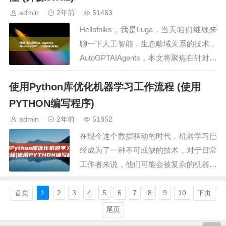
admin
2年前
51463
Hellofolks，我是Luga，当天咱们继续来
聊一下人工智能，生态畛域关系的技术，
AutoGPTAIAgents，本文将聚焦在针对不
同类型的AutoGPT技术启动解析，使得大
使用Python库优化机器学习工作流程 (使用
家能够了解不同Auto…
PYTHON编写程序)
admin
2年前
51852
在现今这个数据驱动的时代，机器学习已
经成为了一种不可或缺的技术，对于日常
工作者来说，他们可能会被复杂的机器学
习算法和代码所困扰，别担心，今天我们
将介绍一些Python库，它们将极大地简化
首页
1
2
3
4
5
6
7
8
9
10
下页
您的工作流程，…
尾页