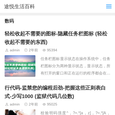
途悦生活百科
数码
轻松收起不需要的图标-隐藏任务栏图标 (轻松
收起不需要的东西)
admin
2年前
95394
任务栏图标显示状态在操作系统中，任务
栏图标分为两种显示状态，显示状态，所
有打开的窗口和正在运行的程序都会在任
务栏上显示对应的图标，隐藏状态，任务
行代码-监禁您的编程后劲-把握这些正则表白
栏上的图标将被隐藏起来，设置隐藏任务
栏图标的步骤右键点击…
式-少写1000 (监狱代码几位数)
admin
2年前
95025
校验明码强度^，?=.*[a，z]，?=.*[A，