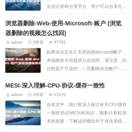
生活记录和分享平台，用户可以分享生活
方式和生活片段，小红书的社交领域中，
浏览器删除-Web-使用-Microsoft-账户 (浏览
用户、笔记、商品等实体之间存在各种关
系，例如关注、点赞、…
器删除的视频怎么找回)
admin
2年前
97781
如果你决定永久关闭你的Microsoft帐户，
本指南将为你提供分步说明，请注意，此
过程是不可逆的，一旦删除你的帐户，所
有关联的数据和服务将被永久删除，开始
MESI-深入理解-CPU-协议-缓存一致性
之前取消所有活动订阅，在删除帐户之
前，请务必取…
admin
2年前
51570
在本文中，我们将深入探讨有关CPU缓存
一致性协议MESI的知识，随着计算机技
术的发展，了解这些概念对于优化系统性
能至关重要，CPU高速缓存为了弥合理论