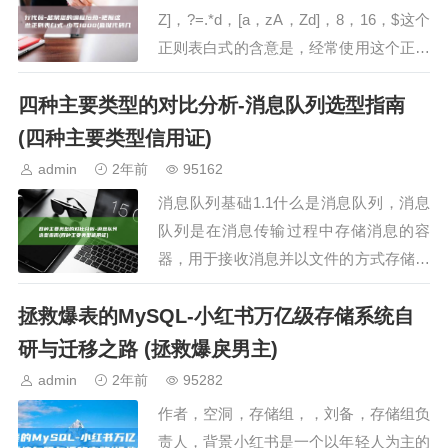
Z]，?=.*d，[a，zA，Zd]，8，16，$这个
正则表白式的含意是，经常使用这个正则
表白式可以校验明码能否合乎必定的强度
四种主要类型的对比分析-消息队列选型指南
要求，校验中文^[u4e…
(四种主要类型信用证)
admin
2年前
95162
消息队列基础1.1什么是消息队列，消息
队列是在消息传输过程中存储消息的容
器，用于接收消息并以文件的方式存储，
一个消息队列可以被一个或多个消费者消
拯救爆表的MySQL-小红书万亿级存储系统自
费，包含以下3个元素，生产者，生成并
发送消息消息队列，存…
研与迁移之路 (拯救爆戾男主)
admin
2年前
95282
作者，空洞，存储组，，刘备，存储组负
责人，背景小红书是一个以年轻人为主的