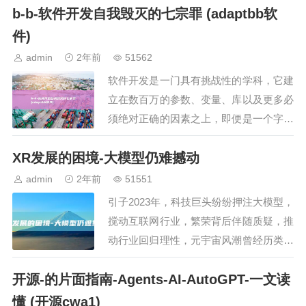
b-b-软件开发自我毁灭的七宗罪 (adaptbb软
上无限的CPU速度和实际有限的内存和硬
盘速度之间的…
件)
admin
2年前
51562
软件开发是一门具有挑战性的学科，它建
立在数百万的参数、变量、库以及更多必
须绝对正确的因素之上，即便是一个字符
不合适，整个堆栈也会随之瓦解，多年
XR发展的困境-大模型仍难撼动
来，软件开发团队已经想出了一些完成工
作的规则，从复杂的方法…
admin
2年前
51551
引子2023年，科技巨头纷纷押注大模型，
搅动互联网行业，繁荣背后伴随质疑，推
动行业回归理性，元宇宙风潮曾经历类似
场景，2021年Roblox成为元宇宙第一
开源-的片面指南-Agents-AI-AutoGPT-一文读
股，Facebook更名为Meta，2023年…
懂 (开源cwa1)