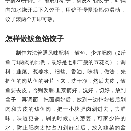
子醒30分钟。2. 揪成小剂子，擀皮3. 包饺子，4. 锅
内加水烧开后下入饺子，用铲子慢慢沿锅边滑动，
饺子滚两个开即可熟。
怎样做鲅鱼馅饺子
制作方法普通风味配料：鲅鱼、少许肥肉（2斤
鱼与1两肉的比例，最好是七肥三瘦的五花肉）；调
料：韭菜、葱姜水、细盐、香油、味精；做法：先
把鱼的肉从鱼的身片下来，洗干净，然后去皮，鲅
鱼要去皮，否则发腥.韭菜摘好，洗好，切好，放到
盆子，再调面，把面调好后，放到一边悻好然后剁
肉和去皮的鲅鱼肉，把一小块肥肉剁进去，去腥
味，味道更香，剁的时候加入葱姜，可家少许的
水，防止肥肉太拈占刀剁好以后，放入韭菜的盆