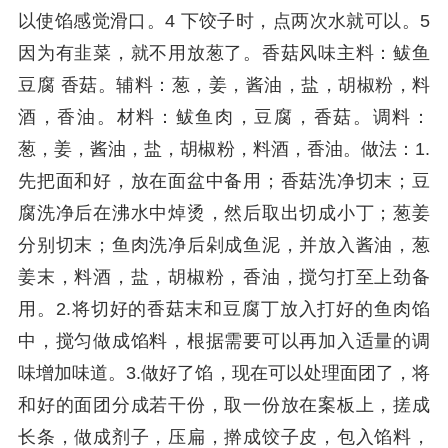
以使馅感觉滑口。4 下饺子时，点两次水就可以。5
因为有韭菜，就不用放葱了。香菇风味主料：鲅鱼
豆腐 香菇。辅料：葱，姜，酱油，盐，胡椒粉，料
酒，香油。材料：鲅鱼肉，豆腐，香菇。调料：
葱，姜，酱油，盐，胡椒粉，料酒，香油。做法：1.
先把面和好，放在面盆中备用；香菇洗净切末；豆
腐洗净后在沸水中焯烫，然后取出切成小丁；葱姜
分别切末；鱼肉洗净后剁成鱼泥，并放入酱油，葱
姜末，料酒，盐，胡椒粉，香油，搅匀打至上劲备
用。2.将切好的香菇末和豆腐丁放入打好的鱼肉馅
中，搅匀做成馅料，根据需要可以再加入适量的调
味增加味道。3.做好了馅，现在可以处理面团了，将
和好的面团分成若干份，取一份放在案板上，搓成
长条，做成剂子，压扁，擀成饺子皮，包入馅料，