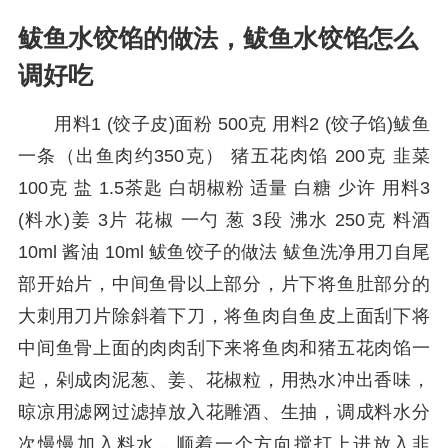
鲅鱼水饺馅的做法，鲅鱼水饺馅怎么
调好吃
用料1 (饺子皮)面粉 500克 用料2 (饺子馅)鲅鱼
一条（出鱼肉约350克） 猪五花肉馅 200克 韭菜
100克 盐 1.5茶匙 白胡椒粉 适量 白糖 少许 用料3
(料水)姜 3片 花椒 一勺 葱 3段 沸水 250克 料酒
10ml 酱油 10ml 鲅鱼饺子的做法 鲅鱼洗净用刀自尾
部开始片，中间鱼骨以上部分，片下将鱼肚部分的
大刺用刀片除斜着下刀，将鱼肉自鱼皮上面刮下将
中间鱼骨上面的肉肉刮下来将鱼肉和猪五花肉馅一
起，剁成肉泥葱、姜、花椒粒，用热水冲出香味，
晾凉用滤网过滤掉放入花雕酒、生抽，调成料水分
次慢慢加入料水，顺着一个方向搅打上进放入韭