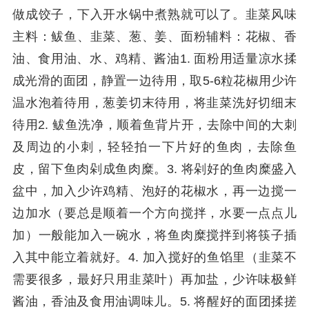
做成饺子，下入开水锅中煮熟就可以了。韭菜风味
主料：鲅鱼、韭菜、葱、姜、面粉辅料：花椒、香
油、食用油、水、鸡精、酱油1. 面粉用适量凉水揉
成光滑的面团，静置一边待用，取5-6粒花椒用少许
温水泡着待用，葱姜切末待用，将韭菜洗好切细末
待用2. 鲅鱼洗净，顺着鱼背片开，去除中间的大刺
及周边的小刺，轻轻拍一下片好的鱼肉，去除鱼
皮，留下鱼肉剁成鱼肉糜。3. 将剁好的鱼肉糜盛入
盆中，加入少许鸡精、泡好的花椒水，再一边搅一
边加水（要总是顺着一个方向搅拌，水要一点点儿
加）一般能加入一碗水，将鱼肉糜搅拌到将筷子插
入其中能立着就好。4. 加入搅好的鱼馅里（韭菜不
需要很多，最好只用韭菜叶）再加盐，少许味极鲜
酱油，香油及食用油调味儿。5. 将醒好的面团揉搓