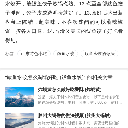
水烧开，放鲅鱼饺子放锅煮熟。12.煮至全部鲅鱼饺
子浮起，饺子皮成透明状就好了。13.煮好后盛出装
盘蘸上陈醋，超美味，不喜欢陈醋的可以蘸辣椒
酱，按各人口味。14.香滑又美味的鲅鱼饺子好吃看
得见。
标签:
山东特色小吃
鲅鱼水饺
鲅鱼水饺的做法
“鲅鱼水饺怎么调馅好吃 (鲅鱼水饺)” 的相关文章
炸蛎黄怎么做好吃香酥 (炸蛎黄)
这是一篇关于制作炸蚵黄的食谱，以下是对该食谱
的详细分析说明，主料，牡蛎，鲜，500克，辅料，
小麦面粉，150克，调料，盐，3克，、猪油，炼
制，75克，、花椒盐，5克，做法，1.将蚵黄，牡
胶州大锅饼的做法视频 (胶州大锅饼)
蛎，挑去杂质，…
烙烤大锅饼的制作过程非常讲究，需要使用精细的