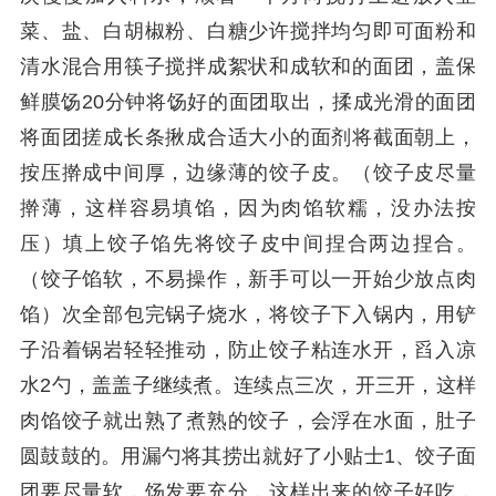
菜、盐、白胡椒粉、白糖少许搅拌均匀即可面粉和
清水混合用筷子搅拌成絮状和成软和的面团，盖保
鲜膜饧20分钟将饧好的面团取出，揉成光滑的面团
将面团搓成长条揪成合适大小的面剂将截面朝上，
按压擀成中间厚，边缘薄的饺子皮。（饺子皮尽量
擀薄，这样容易填馅，因为肉馅软糯，没办法按
压）填上饺子馅先将饺子皮中间捏合两边捏合。
（饺子馅软，不易操作，新手可以一开始少放点肉
馅）次全部包完锅子烧水，将饺子下入锅内，用铲
子沿着锅岩轻轻推动，防止饺子粘连水开，舀入凉
水2勺，盖盖子继续煮。连续点三次，开三开，这样
肉馅饺子就出熟了煮熟的饺子，会浮在水面，肚子
圆鼓鼓的。用漏勺将其捞出就好了小贴士1、饺子面
团要尽量软，饧发要充分，这样出来的饺子好吃，