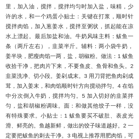
里，加入油，搅拌，搅拌均匀时加入盐，味精，少
许的水，和一个鸡蛋小贴士：关键在打浆，顺时针
搅拌肉馅，加入葱姜水，搅拌至粥状，抓起能在凉
水上漂起。最后加盐和油。牛奶风味主料：鲅鱼一
条（两斤左右），韭菜半斤。辅料：两小袋牛奶，
姜半块，肥瘦肉馅一两，盐，胡椒粉。做法：1 鲅鱼
收拾干净，把肉片下来，不要鱼皮、鱼骨和鱼头。2
韭菜洗净、切小段。姜剁成末。3 用刀背把鱼肉剁成
茸，加入姜末，和肉馅顺时针方向搅动拌匀。4 在馅
中分次倒入牛奶，搅拌均匀。5 加入切好的韭菜拌
匀，盐和胡椒粉调味。面：和做其他饺子一样，没
有特殊要求。小贴士：1 鲅鱼要买不破肚、表皮光
滑、鲜亮的。鱼越新鲜，做出的饺子味道越好。2 一
定要把鲅鱼的刺去干净。3 电视上推荐用肥肉馅，可