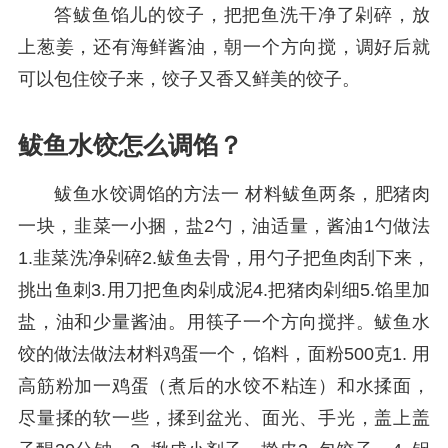
答鲅鱼馅儿的饺子，把把鱼洗干净了剁碎，放
上葱姜，还有海鲜酱油，朝一个方向搅，调好后就
可以包住饺子来，饺子又香又鲜美的饺子。
鲅鱼水饺怎么调馅？
鲅鱼水饺调馅的方法一 材料鲅鱼两条，肥猪肉
一块，韭菜一小捆，盐2勺，油适量，酱油1勺做法
1.韭菜洗净剁碎2.鲅鱼去骨，用勺子把鱼肉刮下来，
挑出鱼刺3.用刀把鱼肉剁成泥4.把猪肉剁细5.馅里加
盐，油和少量酱油。用筷子一个方向搅拌。鲅鱼水
饺的做法做法材料鸡蛋一个，馅料，面粉500克1. 用
高筋粉加一鸡蛋（煮后的水饺不粘连）和水揉面，
尽量揉的软一些，揉到盆光、面光、手光，盖上盖