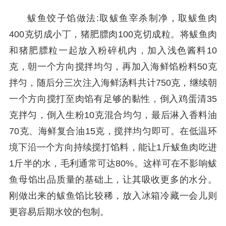
鲅鱼饺子馅做法:取鲅鱼宰杀制净，取鲅鱼肉
400克切成小丁，猪肥膘肉100克切成粒。将鲅鱼肉
和猪肥膘粒一起放入粉碎机内，加入浅色酱料10
克，朝一个方向搅拌均匀，再加入海鲜馅粉料50克
拌匀，随后分三次注入海鲜汤料共计750克，继续朝
一个方向搅打至肉馅有足够的黏性，倒入鸡蛋清35
克拌匀，倒入生粉10克混合均匀，最后淋入香料油
70克、海鲜复合油15克，搅拌均匀即可。在低温环
境下沿一个方向持续搅打馅料，能让1斤鲅鱼肉吃进
1斤半的水，毛利通常可达80%。这样可在不影响鲅
鱼母馅出品质量的基础上，让其吸收更多的水分。
刚做出来的鲅鱼馅比较稀，放入冰箱冷藏一会儿则
更容易后期水饺的包制。