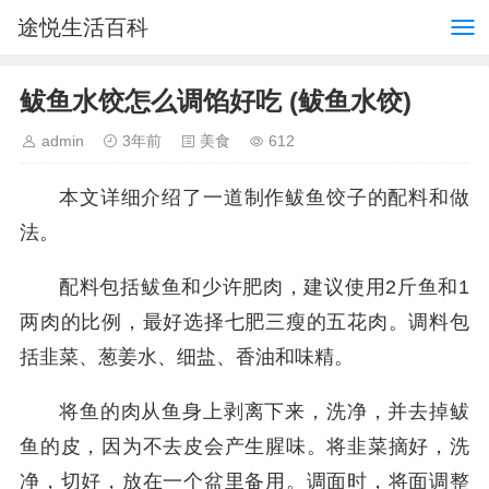
途悦生活百科
鲅鱼水饺怎么调馅好吃 (鲅鱼水饺)
admin
3年前
美食
612
本文详细介绍了一道制作鲅鱼饺子的配料和做
法。
配料包括鲅鱼和少许肥肉，建议使用2斤鱼和1
两肉的比例，最好选择七肥三瘦的五花肉。调料包
括韭菜、葱姜水、细盐、香油和味精。
将鱼的肉从鱼身上剥离下来，洗净，并去掉鲅
鱼的皮，因为不去皮会产生腥味。将韭菜摘好，洗
净，切好，放在一个盆里备用。调面时，将面调整