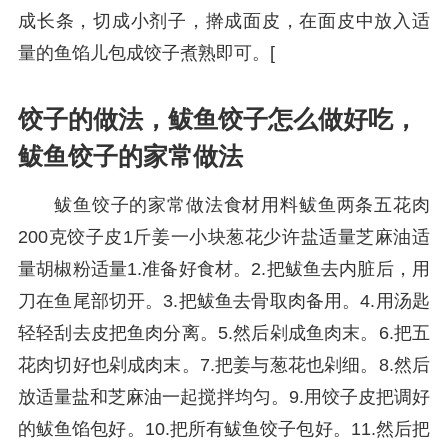
成长条，切成小剂子，擀成面皮，在面皮中放入适
量的鱼馅儿包成饺子煮熟即可。[
饺子的做法，鲅鱼饺子怎么做好吃，
鲅鱼饺子的家常做法
鲅鱼饺子的家常做法食材用料鲅鱼两条五花肉
200克饺子皮1斤姜一小块葱花少许盐适量芝麻油适
量胡椒粉适量1.准备好食材。2.把鲅鱼去内脏后，用
刀在鱼尾部切开。3.把鲅鱼去骨取肉备用。4.用汤匙
轻轻刮去皮把鱼肉分离。5.然后剁成鱼肉末。6.把五
花肉切好也剁成肉末。7.把姜与葱花也剁细。8.然后
放适量盐和芝麻油一起搅拌均匀。9.用饺子皮把调好
的鲅鱼馅包好。10.把所有鲅鱼饺子包好。11.然后把