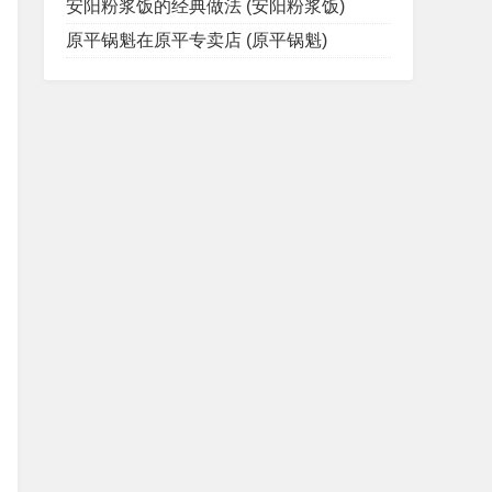
安阳粉浆饭的经典做法 (安阳粉浆饭)
原平锅魁在原平专卖店 (原平锅魁)