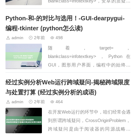
blankclass=infotextkey>，安卓的质疑言
犹在耳，如今华为正在方案将鸿蒙OS与
Python-和-的对比与选用！-GUI-dearpygui-
安卓齐全脱离，此前，鸿蒙OS为了…
编程-tkinter (python怎么读)
admin
2年前
498
随着，target=，
blankclass=infotextkey>，Python在
GUI，图形用户界面，编程中的始终开
展，产生了许多低劣的库，如dearpygui
经过实例分析Web运行跨域疑问-揭秘跨域限度
和tkinter，这两个库在许多…
与处置打算 (经过实例分析的成语)
admin
2年前
464
在开发Web运行的环节中，咱们经常会遇
到所谓跨域疑问，CrossOriginProblem，
跨域疑问是由于阅读器的同源战略，