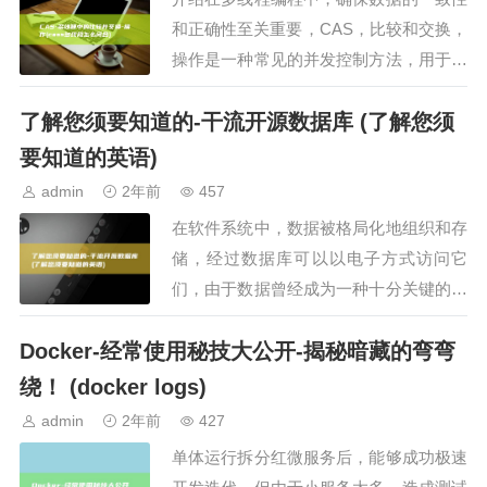
和正确性至关重要，CAS，比较和交换，
操作是一种常见的并发控制方法，用于实
现共享变量的原子性更新，CAS操作原理
了解您须要知道的-干流开源数据库 (了解您须
CAS操作的核心思想是通过比较内存地址
上的值和期望值…
要知道的英语)
admin
2年前
457
在软件系统中，数据被格局化地组织和存
储，经过数据库可以以电子方式访问它
们，由于数据曾经成为一种十分关键的资
产，对咱们来说，把握当今经常使用的各
Docker-经常使用秘技大公开-揭秘暗藏的弯弯
种数据库的基本常识是十分关键的，咱们
要看的第一个数据库是，…
绕！ (docker logs)
admin
2年前
427
单体运行拆分红微服务后，能够成功极速