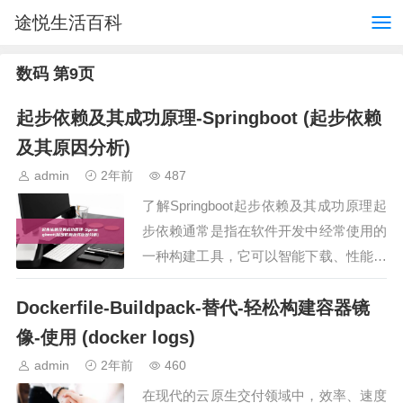
途悦生活百科
数码 第9页
起步依赖及其成功原理-Springboot (起步依赖
及其原因分析)
admin
2年前
487
了解Springboot起步依赖及其成功原理起
步依赖通常是指在软件开发中经常使用的
一种构建工具，它可以智能下载、性能和
治理名目中所需的依赖项，在开发中，最
Dockerfile-Buildpack-替代-轻松构建容器镜
经常出现的构建工具是Maven和Gradle，
…
像-使用 (docker logs)
admin
2年前
460
在现代的云原生交付领域中，效率、速度