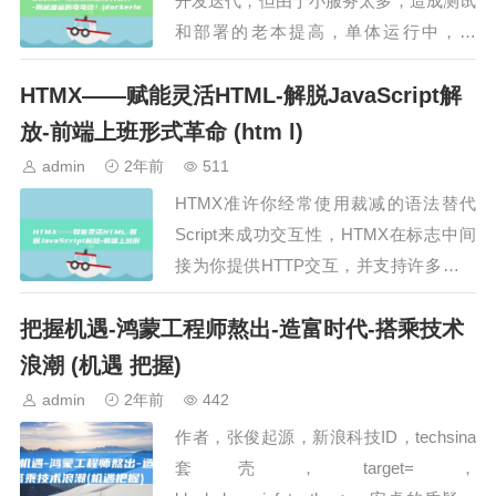
开发迭代，但由于小服务太多，造成测试
和部署的老本提高，单体运行中，将
SpringBoot工程打包成一个war包，然后
HTMX——赋能灵活HTML-解脱JavaScript解
部署在主机的中就可以了，拆分红微服务
后，修正一个…
放-前端上班形式革命 (htm l)
admin
2年前
511
HTMX准许你经常使用裁减的语法替代
Script来成功交互性，HTMX在标志中间
接为你提供HTTP交互，并支持许多其余
交互需求，无需求助于JavaScript，这是
把握机遇-鸿蒙工程师熬出-造富时代-搭乘技术
一个幽默的想法，或者最终会影响到
we…
浪潮 (机遇 把握)
admin
2年前
442
作者，张俊起源，新浪科技ID，techsina
套壳，target=，