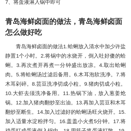
7、将蛋液淋入锅中即可
青岛海鲜卤面的做法，青岛海鲜卤面
怎么做好吃
青岛海鲜卤面的做法1.蛤蜊放入清水中加少许盐
静置1个小时。2.将锅中的水烧开，倒入吐好傻的蛤
蜊。3.再次煮开再煮一分钟盛出放凉。4.取出蛤蜊
肉。5.将蛤蜊汤过滤后备用。6.木耳泡软洗净。7.将
木耳剁碎。8.芸豆洗净切成小粒。9.猪肉切成小粒。
10.大虾去须洗净备用。11.热锅下油，放入葱姜炝
锅。12.加入猪肉翻炒至出油。13.再加入芸豆和木耳
翻炒至断生。14.加入过滤好的蛤蜊汤旺火烧开。15.
加入适量水淀粉拌匀。16.盖盖小火煮5分钟。17.将
鸡蛋打成蛋液倒入锅中。18.用筷子将蛋液打散。19.