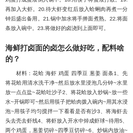
再加入大虾。20.待大虾变红后放入蛤蜊肉再煮一分
钟后盛出备用。21.锅中加水将手擀面煮熟。22.将面
条放入碗中。23.将做好的卤浇到上面即可。
海鲜打卤面的卤怎么做好吃，配料啥
的？
材料：花蛤 海虾 鸡蛋 四季豆 葱姜 面条1、先
将花蛤用清水洗干净~然后放水里浸泡几分钟~水里
放一点点盐~花蛤吐沙子2、将花蛤放入炒锅~放一些
水~开锅即可~然后用筷子把蛤肉拨入碗内~用其水浸
泡~用筷子均匀搅拌一下看看是否有沙3、将海虾去
头去壳去虾线4、将虾放入开水中焯成虾球~待用5、
两个鸡蛋，葱姜切碎~四季豆切碎~6、炒锅内放油~