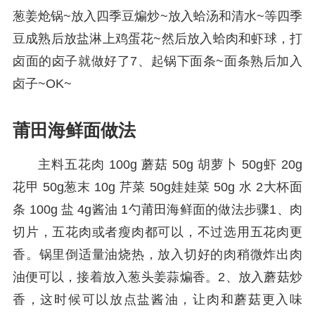
葱姜炝锅~放入四季豆煸炒~放入蛤汤和清水~等四季
豆成熟后放盐淋上鸡蛋花~然后放入蛤肉和虾球，打
卤面的卤子就做好了7、起锅下面条~面条熟后加入
卤子~OK~
莆田海鲜面做法
主料五花肉 100g 蘑菇 50g 胡萝卜 50g虾 20g
花甲 50g葱末 10g 芹菜 50g娃娃菜 50g 水 2大杯面
条 100g 盐 4g酱油 1勺莆田海鲜面的做法步骤1、肉
切片，五花肉或者瘦肉都可以，不过选用五花肉更
香。锅里倒适量油烧热，放入切好的肉稍微炸出肉
油便可以，接着放入葱头姜蒜煸香。2、放入蘑菇炒
香，这时候可以放点盐酱油，让肉和蘑菇更入味