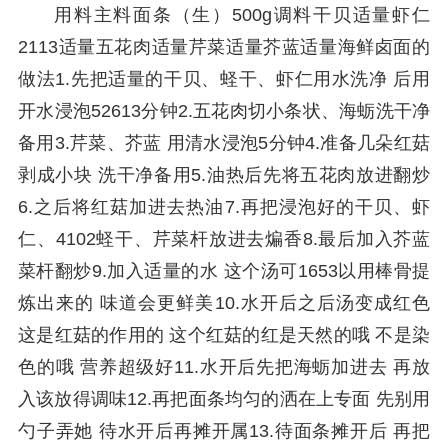
用料主料面条（生）500g调料干贝适量虾仁
2113适量五花肉适量芹菜适量芥蓝适量海鲜卤面的
做法1.先把适量的干贝、蛏干、虾仁用水洗净 后用
开水浸泡52613分钟2.五花肉切小条状、海蛎洗干净
备用3.芹菜、芥蓝 用清水浸泡5分钟4.准备几朵红菇
剥成小块 洗干净备用5.油热后先将五花肉放进翻炒
6.之后将红菇加进去热油7.再把浸泡好的干贝、虾
仁、4102蛏干、芹菜杆放进去煸香8.最后加入芥蓝
菜杆翻炒9.加入适量的水 这个汤可1653以用棒骨提
炼出来的 味道会更鲜美10.水开后之后汤变成红色
这是红菇的作用的 这个红菇的红是天然的哦 不是染
色的哦 营养超级好11.水开后先把海蛎加进去 再放
入该放得调味12.再把面条均匀的洒在上专面 先别用
勺子弄她 待水开后再摊开属13.待面条摊开后 再把