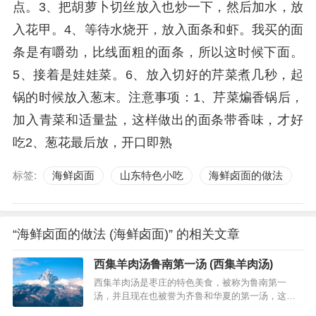
点。3、把胡萝卜切丝放入也炒一下，然后加水，放
入花甲。4、等待水烧开，放入面条和虾。我买的面
条是有嚼劲，比线面粗的面条，所以这时候下面。
5、接着是娃娃菜。6、放入切好的芹菜煮几秒，起
锅的时候放入葱末。注意事项：1、芹菜煸香锅后，
加入青菜和适量盐，这样做出的面条带香味，才好
吃2、葱花最后放，开口即熟
标签:
海鲜卤面
山东特色小吃
海鲜卤面的做法
“海鲜卤面的做法 (海鲜卤面)” 的相关文章
西集羊肉汤鲁南第一汤 (西集羊肉汤)
西集羊肉汤是枣庄的特色美食，被称为鲁南第一
汤，并且现在也被誉为齐鲁和华夏的第一汤，这道
汤最早是明代的美食家汤美显发现的，后来他把自