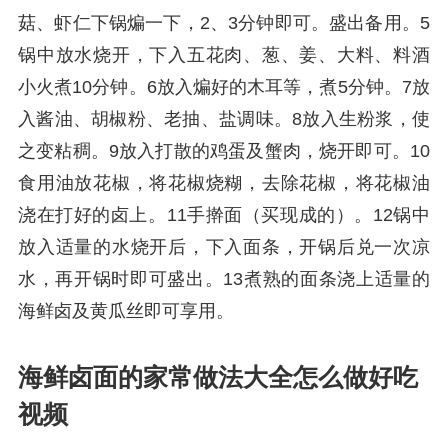
菇、虾仁下锅煸一下，2、3分钟即可。盛出备用。5
锅中放水烧开，下入五花肉、葱、姜、大料、料酒
小火煮10分钟。6放入煸好的木耳等，煮5分钟。7放
入酱油、胡椒粉、老抽、盐调味。8放入生粉浆，使
之变粘稠。9放入打散的鸡蛋及蟹肉，烧开即可。10
食用油放花椒，将花椒烧糊，去除花椒，将花椒油
浇在打好的卤上。11手擀面（买现成的）。12锅中
放入适量的水烧开后，下入面条，开锅后兑一次凉
水，再开锅时即可盛出。13煮熟的面条浇上适量的
海鲜卤及黄瓜丝即可享用。
海鲜卤面的家常做法大全怎么做好吃
视频