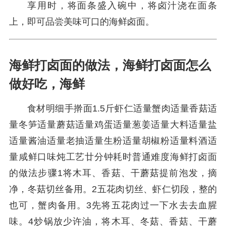
享用时，将面条盛入碗中，将卤汁浇在面条
上，即可品尝美味可口的海鲜卤面。
海鲜打卤面的做法，海鲜打卤面怎么
做好吃，海鲜
食材明细手擀面1.5斤虾仁适量蟹肉适量香菇适
量冬笋适量蘑菇适量鸡蛋适量葱姜适量大料适量盐
适量酱油适量老抽适量生粉适量胡椒粉适量料酒适
量咸鲜口味炖工艺廿分钟耗时普通难度海鲜打卤面
的做法步骤1将木耳、香菇、干蘑菇提前泡发，摘
净，冬菇切丝备用。2五花肉切丝、虾仁切段，整的
也可，蟹肉备用。3先将五花肉过一下水去去血腥
味。4炒锅放少许油，将木耳、冬菇、香菇、干蘑