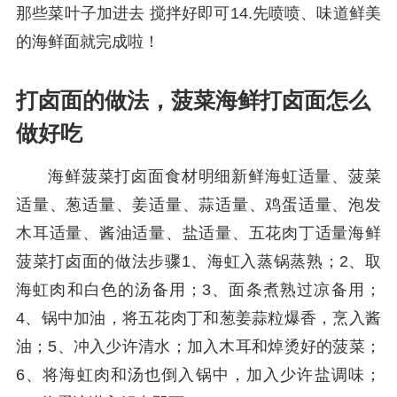
那些菜叶子加进去 搅拌好即可14.先喷喷、味道鲜美
的海鲜面就完成啦！
打卤面的做法，菠菜海鲜打卤面怎么
做好吃
海鲜菠菜打卤面食材明细新鲜海虹适量、菠菜
适量、葱适量、姜适量、蒜适量、鸡蛋适量、泡发
木耳适量、酱油适量、盐适量、五花肉丁适量海鲜
菠菜打卤面的做法步骤1、海虹入蒸锅蒸熟；2、取
海虹肉和白色的汤备用；3、面条煮熟过凉备用；
4、锅中加油，将五花肉丁和葱姜蒜粒爆香，烹入酱
油；5、冲入少许清水；加入木耳和焯烫好的菠菜；
6、将海虹肉和汤也倒入锅中，加入少许盐调味；