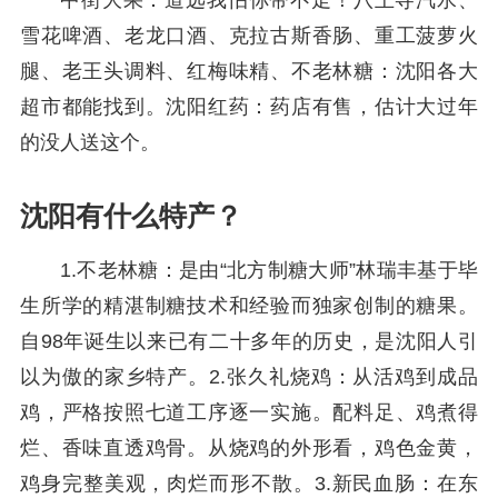
中街大果：道远我怕你带不走！八王寺汽水、
雪花啤酒、老龙口酒、克拉古斯香肠、重工菠萝火
腿、老王头调料、红梅味精、不老林糖：沈阳各大
超市都能找到。沈阳红药：药店有售，估计大过年
的没人送这个。
沈阳有什么特产？
1.不老林糖：是由“北方制糖大师”林瑞丰基于毕
生所学的精湛制糖技术和经验而独家创制的糖果。
自98年诞生以来已有二十多年的历史，是沈阳人引
以为傲的家乡特产。2.张久礼烧鸡：从活鸡到成品
鸡，严格按照七道工序逐一实施。配料足、鸡煮得
烂、香味直透鸡骨。从烧鸡的外形看，鸡色金黄，
鸡身完整美观，肉烂而形不散。3.新民血肠：在东