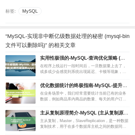
标签:
MySQL
“MySQL-实现非中断亿级数据处理的秘密 (mysql-bin
文件可以删除吗)” 的相关文章
实用性极强的-MySQL-查询优化策略 (实
用性极强的app)
在程序上线运行一段时间后，一旦数据量上去了，
或多或少会感觉到系统出现延迟、卡顿等现象，出
现这种问题，就需要程序员或架构师进行系统调优
工作了，其中，大量的实践经验表明，调优的手段
优化数据统计的终极指南-MySQL-提升查
尽管有很多，但涉及到SQ…
询性能的秘诀 (优化数据统计工具)
在业务场景中，我们经常需要统计当前已有的业务
数据，例如商品库内商品的数量、每天的用户订单
数量等，此时，我们需要使用统计功能来实现，
count，实现方式对于不同的数据库引擎，count，
主从复制原理简介-MySQL (主从复制原理
的实现逻辑也不同…
mysql)
主从复制，Master，SlaveReplication，是一种数据
复制技术，用于在多个数据库主机之间的数据同
步，在主从复制架构中，一个主机被设置为主主