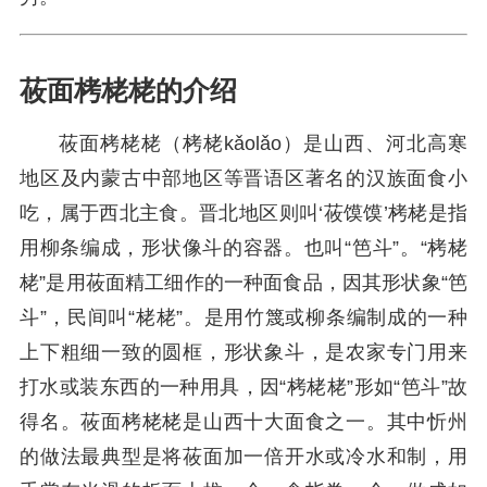
莜面栲栳栳的介绍
莜面栲栳栳（栲栳kǎolǎo）是山西、河北高寒
地区及内蒙古中部地区等晋语区著名的汉族面食小
吃，属于西北主食。晋北地区则叫‘莜馍馍’栲栳是指
用柳条编成，形状像斗的容器。也叫“笆斗”。“栲栳
栳”是用莜面精工细作的一种面食品，因其形状象“笆
斗”，民间叫“栳栳”。是用竹篾或柳条编制成的一种
上下粗细一致的圆框，形状象斗，是农家专门用来
打水或装东西的一种用具，因“栲栳栳”形如“笆斗”故
得名。莜面栲栳栳是山西十大面食之一。其中忻州
的做法最典型是将莜面加一倍开水或冷水和制，用