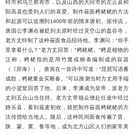
特市和乌兰察布市，以及山西的大同市的左云县和
阳高县也受到人们的喜爱。制作莜面栲栳栳的方法
和起源可以追溯到1400年前的隋末唐初。据传说，
唐国公李渊在被贬到太原时经过灵空山的盘谷寺，
老方丈特制了这种莜面食品招待他。李渊问：“你手
里拿着什么？”老方丈回答：“栲栳栳。”栲是植物的
泛称，栲栳指的是用竹篾或柳条编制成的容器
（《辞海》）。唐寅在一首诗中写道：“琵琶写语番
成怨，栲栳量金买断春。”可以推测当时方丈用手端
的小篮筐回答了他。后来，李渊成为皇帝，派老方
丈到五台山当住持。老方丈带领众僧赴任途中经过
静乐县，看到莜麦初收，就把制作莜面栲栳栳的方
法传授给当地人。随后，这种民间面食传遍了晋、
陕、蒙、冀、鲁等地，成为北方山区人们的家常美