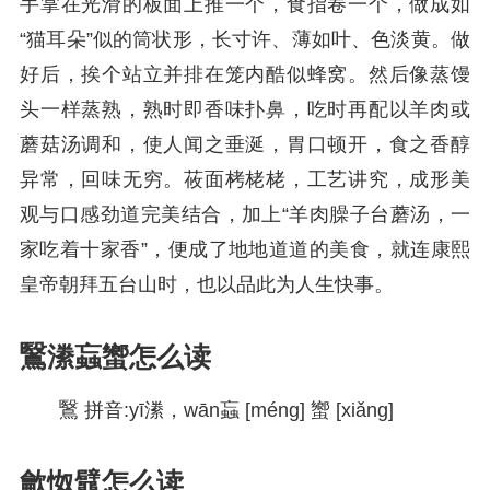
手掌在光滑的板面上推一个，食指卷一个，做成如
“猫耳朵”似的筒状形，长寸许、薄如叶、色淡黄。做
好后，挨个站立并排在笼内酷似蜂窝。然后像蒸馒
头一样蒸熟，熟时即香味扑鼻，吃时再配以羊肉或
蘑菇汤调和，使人闻之垂涎，胃口顿开，食之香醇
异常，回味无穷。莜面栲栳栳，工艺讲究，成形美
观与口感劲道完美结合，加上“羊肉臊子台蘑汤，一
家吃着十家香”，便成了地地道道的美食，就连康熙
皇帝朝拜五台山时，也以品此为人生快事。
鷖潫蝱蠁怎么读
鷖 拼音:yī潫，wān蝱 [méng] 蠁 [xiǎng]
龡怓鼊怎么读