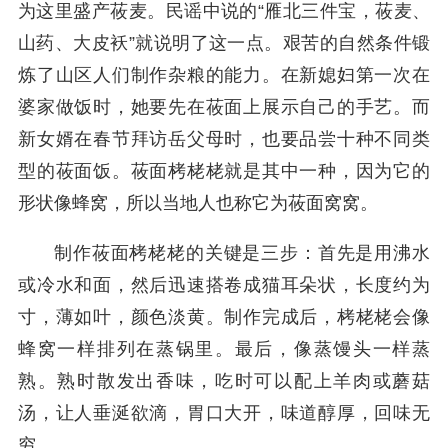
为这里盛产莜麦。民谣中说的“雁北三件宝，莜麦、
山药、大皮袄”就说明了这一点。艰苦的自然条件锻
炼了山区人们制作杂粮的能力。在新媳妇第一次在
婆家做饭时，她要先在莜面上展示自己的手艺。而
新女婿在春节拜访岳父母时，也要品尝十种不同类
型的莜面饭。莜面栲栳栳就是其中一种，因为它的
形状像蜂窝，所以当地人也称它为莜面窝窝。
制作莜面栲栳栳的关键是三步：首先是用沸水
或冷水和面，然后迅速搭卷成猫耳朵状，长度约为
寸，薄如叶，颜色淡黄。制作完成后，栲栳栳会像
蜂窝一样排列在蒸锅里。最后，像蒸馒头一样蒸
熟。熟时散发出香味，吃时可以配上羊肉或蘑菇
汤，让人垂涎欲滴，胃口大开，味道醇厚，回味无
穷。