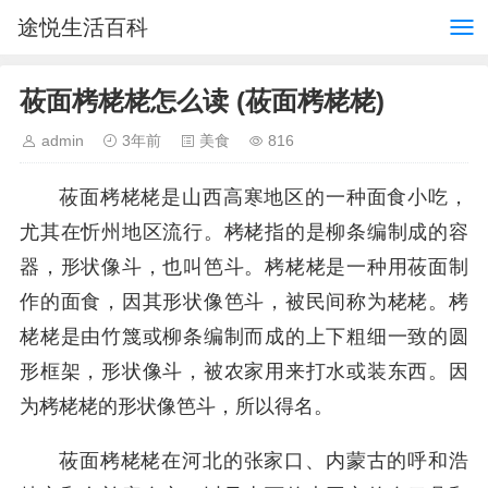
途悦生活百科
莜面栲栳栳怎么读 (莜面栲栳栳)
admin
3年前
美食
816
莜面栲栳栳是山西高寒地区的一种面食小吃，
尤其在忻州地区流行。栲栳指的是柳条编制成的容
器，形状像斗，也叫笆斗。栲栳栳是一种用莜面制
作的面食，因其形状像笆斗，被民间称为栳栳。栲
栳栳是由竹篾或柳条编制而成的上下粗细一致的圆
形框架，形状像斗，被农家用来打水或装东西。因
为栲栳栳的形状像笆斗，所以得名。
莜面栲栳栳在河北的张家口、内蒙古的呼和浩