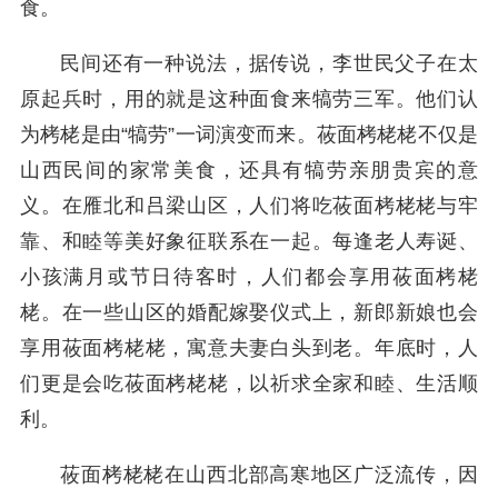
食。
民间还有一种说法，据传说，李世民父子在太
原起兵时，用的就是这种面食来犒劳三军。他们认
为栲栳是由“犒劳”一词演变而来。莜面栲栳栳不仅是
山西民间的家常美食，还具有犒劳亲朋贵宾的意
义。在雁北和吕梁山区，人们将吃莜面栲栳栳与牢
靠、和睦等美好象征联系在一起。每逢老人寿诞、
小孩满月或节日待客时，人们都会享用莜面栲栳
栳。在一些山区的婚配嫁娶仪式上，新郎新娘也会
享用莜面栲栳栳，寓意夫妻白头到老。年底时，人
们更是会吃莜面栲栳栳，以祈求全家和睦、生活顺
利。
莜面栲栳栳在山西北部高寒地区广泛流传，因